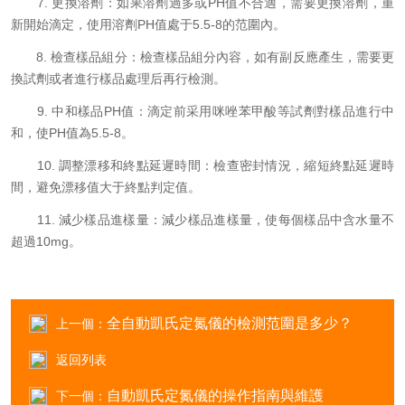
7. 更換溶劑：如果溶劑過多或PH值不合適，需要更換溶劑，重
新開始滴定，使用溶劑PH值處于5.5-8的范圍內。
8. 檢查樣品組分：檢查樣品組分內容，如有副反應產生，需要更
換試劑或者進行樣品處理后再行檢測。
9. 中和樣品PH值：滴定前采用咪唑苯甲酸等試劑對樣品進行中
和，使PH值為5.5-8。
10. 調整漂移和終點延遲時間：檢查密封情況，縮短終點延遲時
間，避免漂移值大于終點判定值。
11. 減少樣品進樣量：減少樣品進樣量，使每個樣品中含水量不
超過10mg。
全自動凱氏定氮儀的檢測范圍是多少？
上一個：
返回列表
自動凱氏定氮儀的操作指南與維護
下一個：