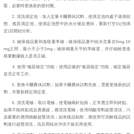
緊，必要時更換新的密封圈。
2. 清洗滴定池：加入定量卡爾費休試劑，使滴定池內處于過滴狀
態，搖晃滴定池，使滴定池壁中的水分被反應掉，重新打空白(預滴
定)后開始分析。
3. 確保樣品量和進樣量準確：確保樣品量中純水含量在5mg-10
mg之間，最小不少于2mg；確保稱量天平的準確度，并仔細檢查進
樣量數據錄入是否正確。
4. 使用“儀器檢定”功能：使用設備的“儀器檢定”功能，確定儀器
是否正常工作。
5. 更換卡爾費休試劑：如果卡爾費休試劑失效，需要更換新的試
劑，并重新標定滴定度。
6. 清洗電極：取出電極，使電極兩針短路，正常應立即到終點。
如果不能終點或反應遲緩，應清洗電極，使用弱酸溶劑超聲清洗，污
染嚴重的應用鉻酸超聲清洗；如有樣品粘附，應使用可溶解樣品的試
劑進行超聲清洗，洗后用純水沖洗干燥后再使用。