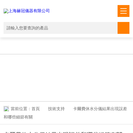
香蕉视频网站-91丝袜-精品自拍视频-欧美做爰性生交视频-夜夜cao-成年
人国产-女儿朋友-国产无遮挡又黄又爽-视频一区二区在线播放-黄色在线
视频播放-一卡二卡三卡四卡五卡-最新视频 - 8mav-日本一区久久-成人欧
美一区二区三区黑人动态图-先锋成人av
當前位置：
首頁
技術支持
卡爾費休水分儀結果出現誤差
和哪些細節有關