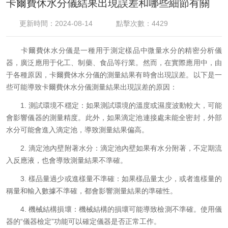
卡爾費休水分儀結果出現誤差和哪些細節有關
更新時間：2024-08-14
點擊次數：4429
卡爾費休水分儀是一種用于測定樣品中微量水分的精密分析儀
器，廣泛應用于化工、制藥、食品等行業。然而，在實際應用中，由
于各種原因，卡爾費休水分儀的測量結果有時會出現誤差。以下是一
些可能導致卡爾費休水分儀測量結果出現誤差的原因：
1. 測試環境不穩定：如果測試環境的溫度或濕度波動較大，可能
會影響儀器的測量精度。此外，如果滴定池連接處未能全密封，外部
水分可能會進入滴定池，導致測量結果偏高。
2. 滴定池內壁附著水分：滴定池內壁如果有水分附著，不定期流
入反應液，也會導致測量結果不準確。
3. 樣品量過少或進樣量不準確：如果樣品量太少，或者進樣量的
稱量和輸入數據不準確，都會影響測量結果的準確性。
4. 機械結構損壞：機械結構的損壞可能導致檢測不準確。使用儀
器的“儀器檢定”功能可以確定儀器是否正常工作。